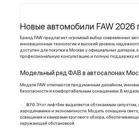
размещается без проблем. Также на задне
очень удобно сидеть даже рослым людям 
меня (мой рост 185 см). В новой машине нет
Новые автомобили FAW 2026 
посторонних запахов, пластиком не пахнет
отделан хорошо при помощи экокожи. Руль
Бренд FAW предлагает огромный выбор современных ав
выполнен из пластика, но в руке лежит удоб
инновационные технологии и высокий уровень надежност
Двигатель работает тихо, а это большой пл
доступен для покупки в Москве у официальных дилеров,
учетом того, что шумка здесь посредственн
профессиональную консультацию и полную поддержку кл
При езде подвеска мягко отрабатывает
неровности, руль хорошо откликается. Печк
Модельный ряд ФАВ в автосалонах Мос
кондей работают слаженно, без нареканий.
Коробка у меня 6-ступенчатый автомат. Ра
Модели FAW отличаются продуманным дизайном, иннов
безопасности и комфортабельным оснащением. В модельн
плавно, слажено с двигателем. Пока что в 
машины не вкладывался, т.к. недавно взял. 
·
B70
. Этот лифтбек выделяется обтекаемым силуэтом
оцинкованный. Рассчитываю, что с ним про
аэродинамике и экономичности. Модель оснащена свет
не будет. Я вообще не из тех, кто недолюб
освещения и камерами кругового обзора, обеспечивающ
китайцев. Считаю, что это очень достойные
окружающей обстановкой.
машины. Не верите – скатайтесь хотя бы ра
тест-драйв.