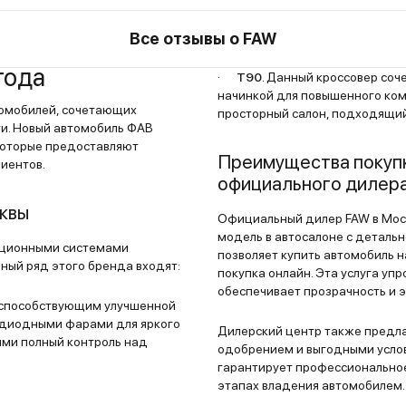
м ряду
Шумка очень неплохая, что радует. Движка
вроде
коробка явно с шестой мазды. Разгоняетс
Все отзывы о FAW
уверенно, управлять машиной легко. Расх
года
. Салон
считаю нормальным – порядка 10 литров н
·
T90
. Данный кроссовер со
км летом в городе. Есть настройка подвес
начинкой для повышенного ком
томобилей, сочетающих
просторный салон, подходящий
но.
Считаю это удобной опцией. Хотя в город
и. Новый автомобиль ФАВ
юс с
немного жестковато, зато на трассе прос
 которые предоставляют
Преимущества покупк
ая.
песня. Крутые повороты проходят на ура. 
иентов.
официального дилер
плюсов еще отмечу достойное и качестве
а и
лакокрасочное покрытие. Я в основном ез
квы
Официальный дилер FAW в Мос
трассе, так сколов ни на бампере, ни на к
модель в автосалоне с деталь
ботает
нет. Кожа на сиденьях тоже сохранила пр
ационными системами
позволяет купить автомобиль н
ый ряд этого бренда входят:
ремонт
вид. Никаких тебе потертостей и заломов 
покупка онлайн. Эта услуга уп
Кузов
время. В целом считаю, что это авто не ху
обеспечивает прозрачность и 
, способствующим улучшенной
блем
японцев. Вложений пока не потребовал в 
одиодными фарами для яркого
Дилерский центр также предла
ливает
ремонта. Из нюансов – отсутствие климата
ими полный контроль над
одобрением и выгодными усло
поэтому постоянно приходится крутить ко
гарантирует профессиональное
з на
этапах владения автомобилем.