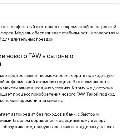
,
я
од
а 100
четает эффектный экстерьер с современной электронной
ки.
форта. Модель обеспечивает стабильность в поворотах и
 для длительных поездок.
е она
то
и нового FAW в салоне от
Из
а
нное
жу по
кве предоставляет возможность выбрать подходящую
апоте
ной информацией о комплектациях. Эта возможность
иличный
а максимально выгодных условиях. К тому же доступна
за всё
рощает процесс приобретения нового FAW. Такой подход
же
экономию времени для клиента.
плане
гает автокредит без походов в банк, с быстрым
,
виями. В целом обращение к официальному дилеру
ндей.
 обслуживание, полную гарантию и поддержку на всех