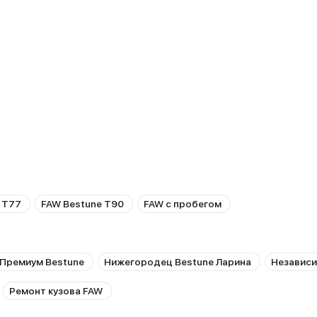
 T77
FAW Bestune T90
FAW с пробегом
 Премиум Bestune
Нижегородец Bestune Ларина
Независи
Ремонт кузова FAW