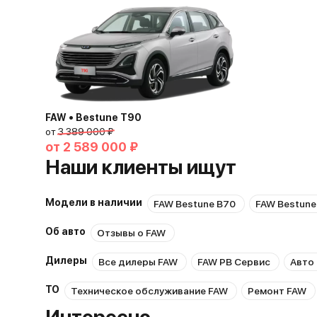
FAW • Bestune T90
от
3 389 000 ₽
от
2 589 000 ₽
Наши клиенты ищут
Модели в наличии
FAW Bestune B70
FAW Bestune
Об авто
Отзывы о FAW
Дилеры
Все дилеры FAW
FAW РВ Сервис
Авто
ТО
Техническое обслуживание FAW
Ремонт FAW