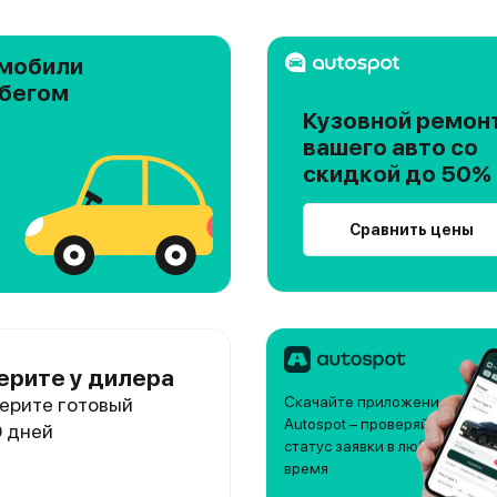
мобили
обегом
Кузовной ремон
вашего авто со
скидкой до 50%
Сравнить цены
ерите у дилера
ерите готовый
Скачайте приложение
Autospot – проверяйте
0 дней
статус заявки в любое
время