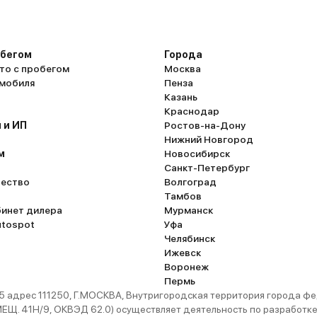
обегом
Города
то с пробегом
Москва
омобиля
Пенза
Казань
Краснодар
 и ИП
Ростов-на-Дону
Нижний Новгород
м
Новосибирск
Санкт-Петербург
ество
Волгоград
Тамбов
бинет дилера
Мурманск
utospot
Уфа
Челябинск
Ижевск
Воронеж
Пермь
 адрес 111250, Г.МОСКВА, Внутригородская территория города
. 41Н/9, ОКВЭД 62.0) осуществляет деятельность по разработке 