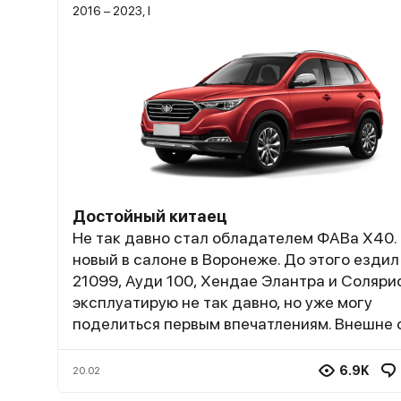
2016 – 2023, I
Достойный китаец
Не так давно стал обладателем ФАВа Х40.
новый в салоне в Воронеже. До этого ездил
21099, Ауди 100, Хендае Элантра и Соляри
эксплуатирую не так давно, но уже могу
поделиться первым впечатлениям. Внешне 
напоминает Мазду СХ-5. Клиренса 180 мм 
достаточно для комфортного передвижени
6.9K
20.02
городу. Салон просторный, вся семья