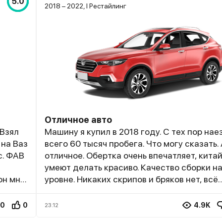
5.0
2018 – 2022, I Рестайлинг
Отличное авто
 Взял
Машину я купил в 2018 году. С тех пор на
 на Ваз
всего 60 тысяч пробега. Что могу сказать.
с. ФАВ
отличное. Обертка очень впечатляет, кита
умеют делать красиво. Качество сборки н
он мне
уровне. Никаких скрипов и бряков нет, всё
вполне
работает исправно. Материалы приличног
я по
качества, сохранили эстетичный вид. Пос
0
0
4.9K
23.12
высокая – гляжу далеко, да и обзор отличн