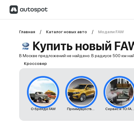
Главная
Каталог новых авто
Модели FAW
Купить новый FA
В Москве предложений не найдено. В радиусе 500 км н
Кроссовер
О бренде FAW
Преимущества автомобилей FAW
Сервис и ТО FAW