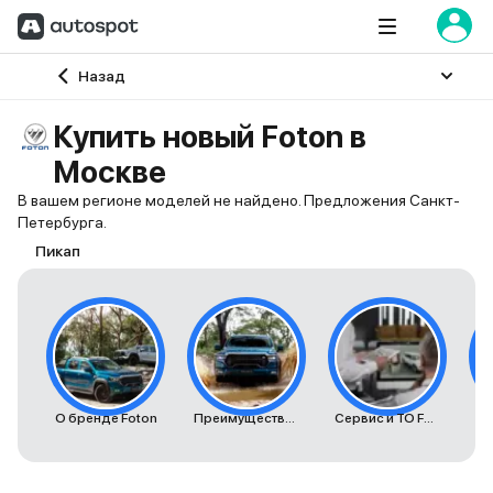
Главная
Назад
Купить новый Foton в
Москве
В вашем регионе моделей не найдено. Предложения Санкт-
Петербурга.
Пикап
О бренде Foton
Преимущества автомобилей Foton
Сервис и ТО Foton
К