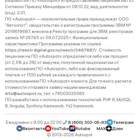
разработке ПО «Autospot» и предоставлению лицензий на ПО.
Согласно Приказу Минцифры от 08.10.22, вид деятельности
(код): 2.01.
ПО «Autospot» — исключительные права принадлежат ООО
"Автоспот": свидетельство о регистрации программы ЭВМ №
2018618687, внесена в Реестр программ для ЭВМ, реестровая
запись № 28745 от 09.07.2025 г. Функциональные
характеристики Программы указаны по ссылке:
https://reestr.digital.gov.ru/reestr/3467687/
. Стоимость
лицензии на ПО «Autospot» определяется либо как процент
(от 2,5% до 3%) от выручки, полученной лицензиатом от
использования ПО «Autospot», либо как фиксированный
платеж от 1100 рублей за каждого привлеченного с
использованием ПО «Autospot» клиента. Для точного расчета
стоимости отправьте заявку нашим менеджерам
info@autospot.ru
, тел. +78003020583
ПО разработано с использованием технологий: PHP 8, MySQL
8, Angular, Symfony framework, Yii2 framework.
Ежедневно с 9:00 до 22:00
8 (800) 302-05-83
Телеграм
Вконтакте
YouTube
Rutube
MAX
Дзен
© 2013–2026 Autospot