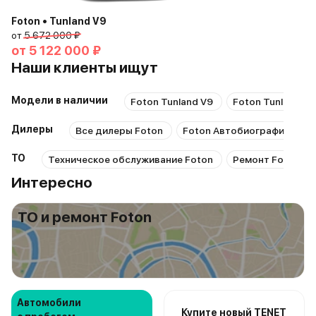
Foton • Tunland V9
от
5 672 000 ₽
от
5 122 000 ₽
Наши клиенты ищут
Модели в наличии
Foton Tunland V9
Foton Tunland G
Дилеры
Все дилеры Foton
Foton Автобиография
F
ТО
Техническое обслуживание Foton
Ремонт Foton
Интересно
ТО и ремонт Foton
Автомобили
Купите новый TENET