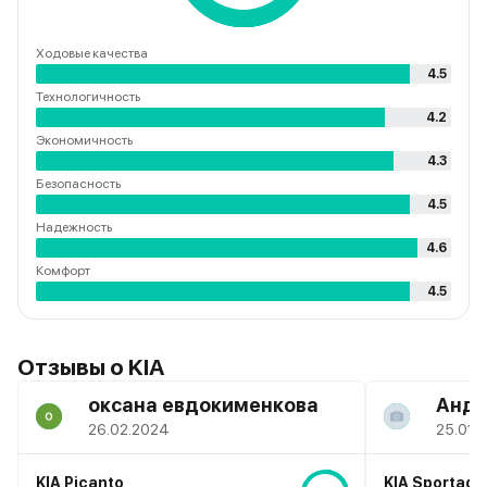
Ходовые качества
4.5
Технологичность
4.2
Экономичность
4.3
Безопасность
4.5
Надежность
4.6
Комфорт
4.5
Отзывы о
KIA
оксана евдокименкова
Андр
26.02.2024
25.01.
KIA Picanto
KIA Sportage