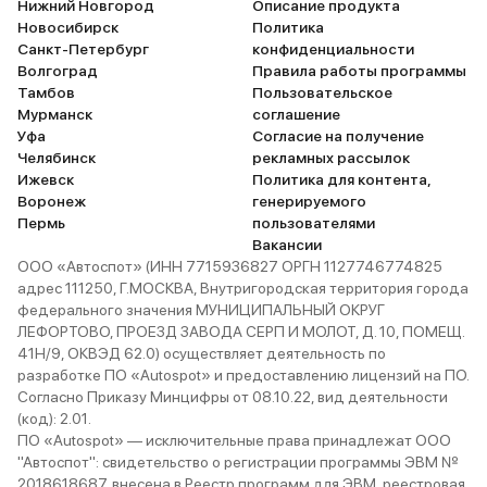
Нижний Новгород
Описание продукта
Новосибирск
Политика
Санкт-Петербург
конфиденциальности
Волгоград
Правила работы программы
Тамбов
Пользовательское
Мурманск
соглашение
Уфа
Согласие на получение
Челябинск
рекламных рассылок
Ижевск
Политика для контента,
Воронеж
генерируемого
Пермь
пользователями
Вакансии
ООО «Автоспот» (ИНН 7715936827 ОРГН 1127746774825
адрес 111250, Г.МОСКВА, Внутригородская территория города
федерального значения МУНИЦИПАЛЬНЫЙ ОКРУГ
ЛЕФОРТОВО, ПРОЕЗД ЗАВОДА СЕРП И МОЛОТ, Д. 10, ПОМЕЩ.
41Н/9, ОКВЭД 62.0) осуществляет деятельность по
разработке ПО «Autospot» и предоставлению лицензий на ПО.
Согласно Приказу Минцифры от 08.10.22, вид деятельности
(код): 2.01.
ПО «Autospot» — исключительные права принадлежат ООО
"Автоспот": свидетельство о регистрации программы ЭВМ №
2018618687, внесена в Реестр программ для ЭВМ, реестровая