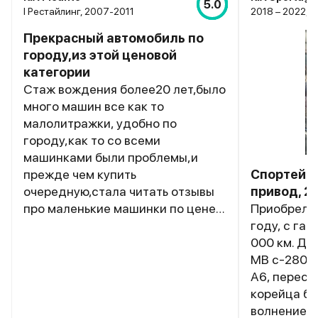
5.0
I Рестайлинг, 2007-2011
2018 – 2022, I
Прекрасный автомобиль по
городу,из этой ценовой
категории
Стаж вождения более20 лет,было
много машин все как то
малолитражки, удобно по
городу,как то со всеми
машинками были проблемы,и
прежде чем купить
Спортейдж
очередную,стала читать отзывы
привод, 2,
про маленькие машинки по цене и
Приобрел а
каче...
году, с гар
000 км. До
МВ с-280, 
А6, пересаживаясь с немцев на
корейца бы
волнение и 