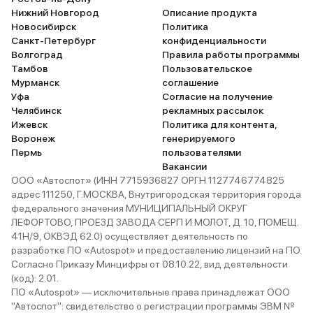
Нижний Новгород
Описание продукта
Новосибирск
Политика
Санкт-Петербург
конфиденциальности
Волгоград
Правила работы программы
Тамбов
Пользовательское
Мурманск
соглашение
Уфа
Согласие на получение
Челябинск
рекламных рассылок
Ижевск
Политика для контента,
Воронеж
генерируемого
Пермь
пользователями
Вакансии
ООО «Автоспот» (ИНН 7715936827 ОРГН 1127746774825
адрес 111250, Г.МОСКВА, Внутригородская территория города
федерального значения МУНИЦИПАЛЬНЫЙ ОКРУГ
ЛЕФОРТОВО, ПРОЕЗД ЗАВОДА СЕРП И МОЛОТ, Д. 10, ПОМЕЩ.
41Н/9, ОКВЭД 62.0) осуществляет деятельность по
разработке ПО «Autospot» и предоставлению лицензий на ПО.
Согласно Приказу Минцифры от 08.10.22, вид деятельности
(код): 2.01.
ПО «Autospot» — исключительные права принадлежат ООО
"Автоспот": свидетельство о регистрации программы ЭВМ №