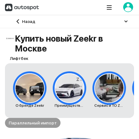
Главная
Назад
Купить новый Zeekr в
Москве
Лифтбек
О бренде Zeekr
Преимущества автомобилей Zeekr
Сервис и ТО Zeekr
К
Параллельный импорт