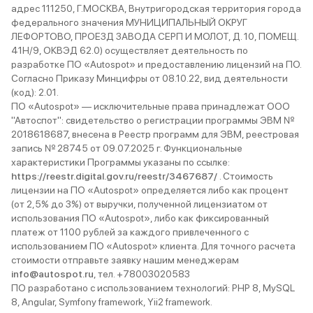
адрес 111250, Г.МОСКВА, Внутригородская территория города
федерального значения МУНИЦИПАЛЬНЫЙ ОКРУГ
ЛЕФОРТОВО, ПРОЕЗД ЗАВОДА СЕРП И МОЛОТ, Д. 10, ПОМЕЩ.
41Н/9, ОКВЭД 62.0) осуществляет деятельность по
разработке ПО «Autospot» и предоставлению лицензий на ПО.
Согласно Приказу Минцифры от 08.10.22, вид деятельности
(код): 2.01.
ПО «Autospot» — исключительные права принадлежат ООО
"Автоспот": свидетельство о регистрации программы ЭВМ №
2018618687, внесена в Реестр программ для ЭВМ, реестровая
запись № 28745 от 09.07.2025 г. Функциональные
характеристики Программы указаны по ссылке:
https://reestr.digital.gov.ru/reestr/3467687/
. Стоимость
лицензии на ПО «Autospot» определяется либо как процент
(от 2,5% до 3%) от выручки, полученной лицензиатом от
использования ПО «Autospot», либо как фиксированный
платеж от 1100 рублей за каждого привлеченного с
использованием ПО «Autospot» клиента. Для точного расчета
стоимости отправьте заявку нашим менеджерам
info@autospot.ru
, тел. +78003020583
ПО разработано с использованием технологий: PHP 8, MySQL
8, Angular, Symfony framework, Yii2 framework.