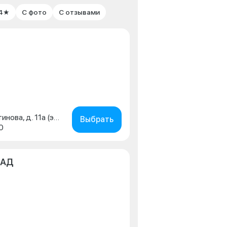
 4★
С фото
С отзывами
г. Москва, улица Константинова, д. 11а (этаж 3)
Выбрать
0
КАД