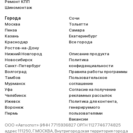
Ремонт КПП
Шиномонтаж
Города
Сочи
Москва
Тольятти
Пенза
Самара
Казань
Екатеринбург
Краснодар
Все города
Ростов-на-Дону
Нижний Новгород
Описание продукта
Новосибирск
Политика
Санкт-Петербург
конфиденциальности
Волгоград
Правила работы программы
Тамбов
Пользовательское
Мурманск
соглашение
Уфа
Согласие на получение
Челябинск
рекламных рассылок
Ижевск
Политика для контента,
Воронеж
генерируемого
Пермь
пользователями
Вакансии
ООО «Автоспот» (ИНН 7715936827 ОРГН 1127746774825
адрес 111250, Г.МОСКВА, Внутригородская территория города