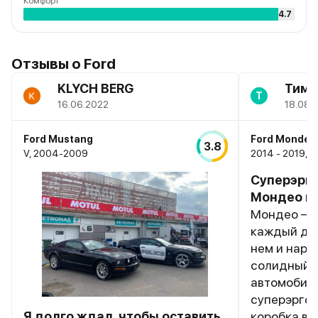
Комфорт
4.7
Отзывы о
Ford
KLYCH BERG
Тиму
Т
16.06.2022
18.08.
Ford Mustang
Ford Mondeo
3.8
V, 2004-2009
2014 - 2019, V
Суперэрг
Мондео п
Мондео – о
каждый ден
нем и наре
солидный 
автомобиль
суперэргон
Я долго ждал, чтобы оставить
коробка в 