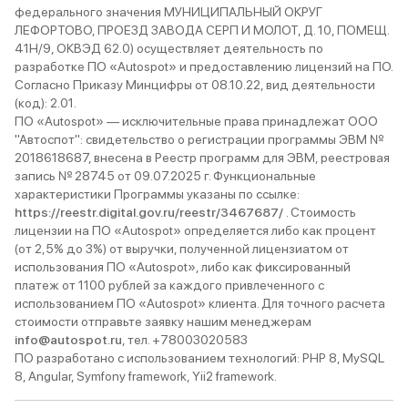
федерального значения МУНИЦИПАЛЬНЫЙ ОКРУГ
ЛЕФОРТОВО, ПРОЕЗД ЗАВОДА СЕРП И МОЛОТ, Д. 10, ПОМЕЩ.
41Н/9, ОКВЭД 62.0) осуществляет деятельность по
разработке ПО «Autospot» и предоставлению лицензий на ПО.
Согласно Приказу Минцифры от 08.10.22, вид деятельности
(код): 2.01.
ПО «Autospot» — исключительные права принадлежат ООО
"Автоспот": свидетельство о регистрации программы ЭВМ №
2018618687, внесена в Реестр программ для ЭВМ, реестровая
запись № 28745 от 09.07.2025 г. Функциональные
характеристики Программы указаны по ссылке:
https://reestr.digital.gov.ru/reestr/3467687/
. Стоимость
лицензии на ПО «Autospot» определяется либо как процент
(от 2,5% до 3%) от выручки, полученной лицензиатом от
использования ПО «Autospot», либо как фиксированный
платеж от 1100 рублей за каждого привлеченного с
использованием ПО «Autospot» клиента. Для точного расчета
стоимости отправьте заявку нашим менеджерам
info@autospot.ru
, тел. +78003020583
ПО разработано с использованием технологий: PHP 8, MySQL
8, Angular, Symfony framework, Yii2 framework.