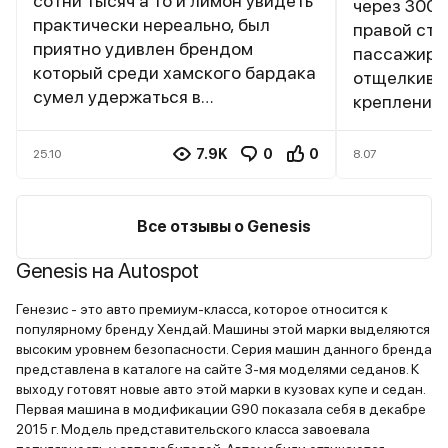
сотни тысяч а то и лимон увидеть
через 300 
практически нереально, был
правой сту
приятно удивлен брендом
пассажирс
который среди хамского бардака
отщелкива
сумел удержаться в
крепления 
цивилизованных рамках .За что и
диллер гов
заслужил в моих глазах
гарантийны
7.9K
0
0
25.10
8.07
искреннее уважение. Да это не
ждали меся
дешевые машина с претензией
машине был
на элитность (по моему вполне
жигулях от
Все отзывы о Genesis
заслуженно) с узнаваемыми
Говорят ст
"фамильными " чертами и она
Genesis на Autospot
мерседесу!
пробивается в элитный сегмент
протачиваю
Генезис - это авто премиум-класса, которое относится к
рынка куда попасть очень не
идет биени
популярному бренду Хендай. Машины этой марки выделяются
легко. Лично я к элитности и
расчитаны г
высоким уровнем безопасности. Серия машин данного бренда
престижности отношусь
классная м
представлена в каталоге на сайте 3-мя моделями седанов. К
прохладно а смотрю на
эксплуатац
выходу готовят новые авто этой марки в кузовах купе и седан.
соотношение цена качество
Первая машина в модификации G90 показала себя в декабре
2015 г. Модель представительского класса завоевала
очень внимательно . Поэтому GV