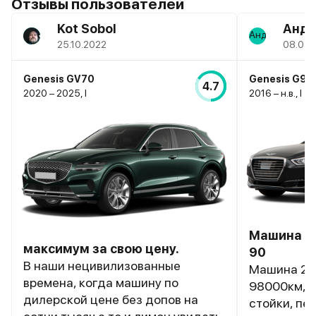
Отзывы пользователей
Kot Sobol
Андр
25.10.2022
08.07.
Genesis GV70
Genesis G90
4.7
2020 – 2025, I
2016 – н.в., I
Машина 20
максимум за свою цену.
90
В наши нецивилизованные
Машина 201
времена, когда машину по
98000км, 
дилерской цене без допов на
стойки, пе