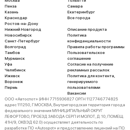
Москва
Тольятти
сидений для меня однозначно
Пенза
Самара
лучьше скушной кожи и
Казань
Екатеринбург
Краснодар
Все города
спортивный руль который на
Ростов-на-Дону
порядок симпатичней и удобней
Нижний Новгород
Описание продукта
штатного).Все это в конце
Новосибирск
Политика
февраля на фоне громких
Санкт-Петербург
конфиденциальности
событий за что отдельный
Волгоград
Правила работы программы
Тамбов
Пользовательское
респект Генезис Авилон и
Мурманск
соглашение
менеджеру Ани. Ну и про машину
Уфа
Согласие на получение
могу сказать что она стоит свох
Челябинск
рекламных рассылок
денег однозначно.Это первый
Ижевск
Политика для контента,
дизель в моей жизни и он меня
Воронеж
генерируемого
Пермь
пользователями
покорил .Он едет именно так как
Вакансии
надо уверенно с запасом на
ООО «Автоспот» (ИНН 7715936827 ОРГН 1127746774825
всякий случай и с очень
адрес 111250, Г.МОСКВА, Внутригородская территория города
вменяемым расходом 7.5-8.5
федерального значения МУНИЦИПАЛЬНЫЙ ОКРУГ
литров (это без глухих пробок) да
ЛЕФОРТОВО, ПРОЕЗД ЗАВОДА СЕРП И МОЛОТ, Д. 10, ПОМЕЩ.
41Н/9, ОКВЭД 62.0) осуществляет деятельность по
звук другой но не раздражающий
разработке ПО «Autospot» и предоставлению лицензий на ПО.