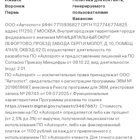
Воронеж
генерируемого
Пермь
пользователями
Вакансии
ООО «Автоспот» (ИНН 7715936827 ОРГН 1127746774825
адрес 111250, Г.МОСКВА, Внутригородская территория города
федерального значения МУНИЦИПАЛЬНЫЙ ОКРУГ
ЛЕФОРТОВО, ПРОЕЗД ЗАВОДА СЕРП И МОЛОТ, Д. 10, ПОМЕЩ.
41Н/9, ОКВЭД 62.0) осуществляет деятельность по
разработке ПО «Autospot» и предоставлению лицензий на ПО.
Согласно Приказу Минцифры от 08.10.22, вид деятельности
(код): 2.01.
ПО «Autospot» — исключительные права принадлежат ООО
"Автоспот": свидетельство о регистрации программы ЭВМ №
2018618687, внесена в Реестр программ для ЭВМ, реестровая
запись № 28745 от 09.07.2025 г. Функциональные
характеристики Программы указаны по ссылке:
https://reestr.digital.gov.ru/reestr/3467687/
. Стоимость
лицензии на ПО «Autospot» определяется либо как процент
(от 2,5% до 3%) от выручки, полученной лицензиатом от
использования ПО «Autospot», либо как фиксированный
платеж от 1100 рублей за каждого привлеченного с
использованием ПО «Autospot» клиента. Для точного расчета