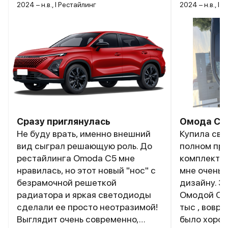
2024 – н.в., I Рестайлинг
2024 – н.в., I 
Сразу приглянулась
Омода С5
Не буду врать, именно внешний
Купила сво
вид сыграл решающую роль. До
полном при
рестайлинга Omoda C5 мне
комплектац
нравилась, но этот новый "нос" с
мне очень 
безрамочной решеткой
дизайну. З
радиатора и яркая светодиоды
Омодой С5 
сделали ее просто неотразимой!
тыс , вовр
Выглядит очень современно,
было хорош