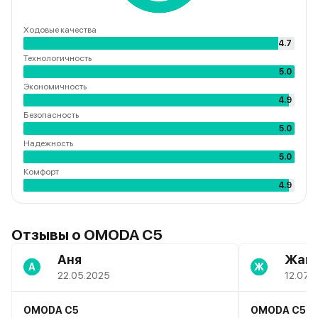
Ходовые качества
4.7
Технологичность
5.0
Экономичность
4.9
Безопасность
5.0
Надежность
5.0
Комфорт
4.9
Отзывы о OMODA C5
Аня
Жан
А
Ж
22.05.2025
12.07.
OMODA C5
OMODA C5