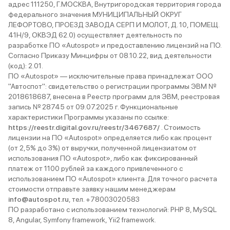
адрес 111250, Г.МОСКВА, Внутригородская территория города
федерального значения МУНИЦИПАЛЬНЫЙ ОКРУГ
ЛЕФОРТОВО, ПРОЕЗД ЗАВОДА СЕРП И МОЛОТ, Д. 10, ПОМЕЩ.
41Н/9, ОКВЭД 62.0) осуществляет деятельность по
разработке ПО «Autospot» и предоставлению лицензий на ПО.
Согласно Приказу Минцифры от 08.10.22, вид деятельности
(код): 2.01.
ПО «Autospot» — исключительные права принадлежат ООО
"Автоспот": свидетельство о регистрации программы ЭВМ №
2018618687, внесена в Реестр программ для ЭВМ, реестровая
запись № 28745 от 09.07.2025 г. Функциональные
характеристики Программы указаны по ссылке:
https://reestr.digital.gov.ru/reestr/3467687/
. Стоимость
лицензии на ПО «Autospot» определяется либо как процент
(от 2,5% до 3%) от выручки, полученной лицензиатом от
использования ПО «Autospot», либо как фиксированный
платеж от 1100 рублей за каждого привлеченного с
использованием ПО «Autospot» клиента. Для точного расчета
стоимости отправьте заявку нашим менеджерам
info@autospot.ru
, тел. +78003020583
ПО разработано с использованием технологий: PHP 8, MySQL
8, Angular, Symfony framework, Yii2 framework.