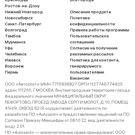
Ростов-на-Дону
Нижний Новгород
Описание продукта
Новосибирск
Политика
Санкт-Петербург
конфиденциальности
Волгоград
Правила работы программы
Тамбов
Пользовательское
Мурманск
соглашение
Уфа
Согласие на получение
Челябинск
рекламных рассылок
Ижевск
Политика для контента,
Воронеж
генерируемого
Пермь
пользователями
Вакансии
ООО «Автоспот» (ИНН 7715936827 ОРГН 1127746774825
адрес 111250, Г.МОСКВА, Внутригородская территория города
федерального значения МУНИЦИПАЛЬНЫЙ ОКРУГ
ЛЕФОРТОВО, ПРОЕЗД ЗАВОДА СЕРП И МОЛОТ, Д. 10, ПОМЕЩ.
41Н/9, ОКВЭД 62.0) осуществляет деятельность по
разработке ПО «Autospot» и предоставлению лицензий на ПО.
Согласно Приказу Минцифры от 08.10.22, вид деятельности
(код): 2.01.
ПО «Autospot» — исключительные права принадлежат ООО