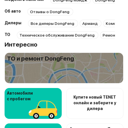
DongFeng Мэйдж
DongFeng Хьюд
Об авто
Отзывы о DongFeng
Дилеры
Все дилеры DongFeng
Арманд
Комфорт а
ТО
Техническое обслуживание DongFeng
Ремонт Don
Интересно
ТО и ремонт DongFeng
Автомобили
Купите новый TENET
с пробегом
онлайн и заберите у
дилера