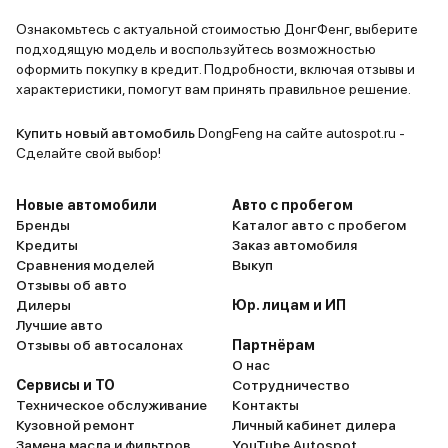
за каждый свободный сантиметр.
Ознакомьтесь с актуальной стоимостью ДонгФенг, выберите
Не могу сказать, что от вождения
подходящую модель и воспользуйтесь возможностью
я получаю нереальные эмоции.
оформить покупку в кредит. Подробности, включая отзывы и
характеристики, помогут вам принять правильное решение.
Езда комфортная, без изысков и
навороченных опций. Аппетиты в
Купить новый автомобиль
DongFeng на сайте autospot.ru -
плане расхода топлива
Сделайте свой выбор!
умеренные. Хорошая
шумоизоляция, управлять удобно.
Новые автомобили
Авто с пробегом
Качество сборки и материалов
Бренды
Каталог авто с пробегом
среднее, бывают поскрипывания.
Кредиты
Заказ автомобиля
Не хватает автомагнитолы с
Сравнения моделей
Выкуп
широким экраном. В целом это
Отзывы об авто
Дилеры
Юр. лицам и ИП
большой семейный автомобиль,
Лучшие авто
который будет служить верой и
Отзывы об автосалонах
Партнёрам
правдой. Если планируете ездить
О нас
на нем долго, как минимум,
Сервисы и ТО
Сотрудничество
гарантийный срок, то берите не
Техническое обслуживание
Контакты
Кузовной ремонт
Личный кабинет дилера
раздумывая. Ликвидность у него
Замена масла и фильтров
YouTube Autospot