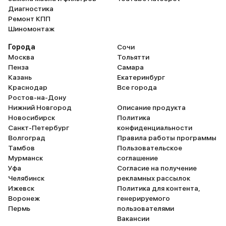
так себе, поэтому на
Диагностика
минимальные потери при
Ремонт КПП
перепродаже рассчитывать не
Шиномонтаж
стоит.
Города
Сочи
Москва
Тольятти
Пенза
Самара
Казань
Екатеринбург
Краснодар
Все города
Ростов-на-Дону
Нижний Новгород
Описание продукта
Новосибирск
Политика
Санкт-Петербург
конфиденциальности
Волгоград
Правила работы программы
Тамбов
Пользовательское
Мурманск
соглашение
Уфа
Согласие на получение
Челябинск
рекламных рассылок
Ижевск
Политика для контента,
Воронеж
генерируемого
Пермь
пользователями
Вакансии