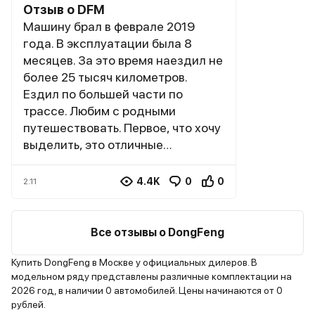
Отзыв о DFM
Машину брал в феврале 2019
года. В эксплуатации была 8
месяцев. За это время наездил не
более 25 тысяч километров.
Ездил по большей части по
трассе. Любим с родными
путешествовать. Первое, что хочу
выделить, это отличные
показатели в плане надежности.
За время эксплуатации никаких
4.4K
0
0
2.11
проблем не возникло. С другой
стороны, срок использования
пока не очень большой, поэтому
Все отзывы о DongFeng
делать окончательные выводы
пока рано. Багажник у машины
Купить DongFeng в Москве у официальных дилеров. В
модельном ряду представлены различные комплектации на
большой, вмещает всё
2026 год, в наличии 0 автомобилей. Цены начинаются от 0
необходимое. Салон
рублей.
вместительный – дети не дерутся