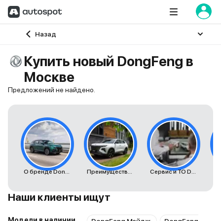
Главная
Назад
Купить новый DongFeng в
Москве
Предложений не найдено.
О бренде Dongfeng
Преимущества автомобилей Dongfeng
Сервис и ТО Dongfeng
К
Наши клиенты ищут
Модели в наличии