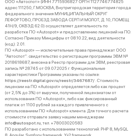
ООО «Автоспот» (ИНН 7715936827 ОРГН 1127746774825
адрес 111250, Г.МОСКВА, Внутригородская территория города
федерального значения МУНИЦИПАЛЬНЫЙ ОКРУГ
ЛЕФОРТОВО, ПРОЕЗД ЗАВОДА СЕРП И МОЛОТ, Д. 10, ПОМЕЩ.
41Н/9, ОКВЭД 62.0) осуществляет деятельность по
разработке ПО «Autospot» и предоставлению лицензий на ПО.
Согласно Приказу Минцифры от 08.10.22, вид деятельности
(код): 2.01.
ПО «Autospot» — исключительные права принадлежат ООО
"Автоспот": свидетельство о регистрации программы ЭВМ №
2018618687, внесена в Реестр программ для ЭВМ, реестровая
запись № 28745 от 09.07.2025 г. Функциональные
характеристики Программы указаны по ссылке:
https://reestr.digital.gov.ru/reestr/3467687/
. Стоимость
лицензии на ПО «Autospot» определяется либо как процент
(от 2,5% до 3%) от выручки, полученной лицензиатом от
использования ПО «Autospot», либо как фиксированный
платеж от 1100 рублей за каждого привлеченного с
использованием ПО «Autospot» клиента. Для точного расчета
стоимости отправьте заявку нашим менеджерам
info@autospot.ru
, тел. +78003020583
ПО разработано с использованием технологий: PHP 8, MySQL
8, Angular, Symfony framework, Yii2 framework.