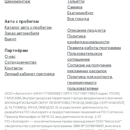
Шиномонтаж
Тольятти
Самара
Екатеринбург
Все города
Авто с пробегом
Каталог авто с пробегом
Описание продукта
Заказ автомобиля
Политика
Выкуп
конфиденциальности
Правила работы программы
Партнёрам
Пользовательское
О нас
соглашение
Сотрудничество
Согласие на получение
Контакты
рекламных рассылок
Личный кабинет партнера
Политика для контента,
генерируемого
пользователями
ООО «Автоспот» (ИНН 7715936827 ОРГН 1127746774825 адрес 111250,
Г.МОСКВА, Внутригородская территория города федерального значения
МУНИЦИПАЛЬНЫЙ ОКРУГ ЛЕФОРТОВО, ПРОЕЗД ЗАВОДА СЕРП И МОЛОТ,
Д. 10, ПОМЕЩ. 41Н/9, ОКВЭД 62.0) осуществляет деятельность по
разработке ПО «Autospot» и предоставлению лицензий на ПО. Согласно
Приказу Минцифры от 08.10.22, вид деятельности (код): 2.01.
ПО «Autospot» — исключительные права принадлежат ООО "Автоспот":
свидетельство о регистрации программы ЭВМ № 2018618687, внесена в