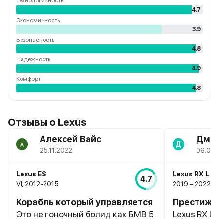
Технологичность
4.7
Экономичность
3.9
Безопасность
4.8
Надежность
4.9
Комфорт
4.8
Отзывы о
Lexus
Алексей Вайс
Дмит
Д
25.11.2022
06.04.
Lexus ES
Lexus RX L
4.7
VI, 2012-2015
2019 – 2022, I
Корабль который управляется
Престижн
Это не гоночный болид как БМВ 5
Lexus RX L 