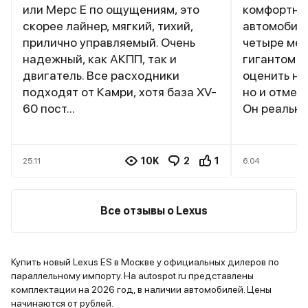
или Мерс Е по ощущениям, это
комфортны
скорее лайнер, мягкий, тихий,
автомобиль
прилично управляемый. Очень
четыре мес
надежный, как АКПП, так и
гигантом я
двигатель. Все расходники
оценить не
подходят от Камри, хотя база XV-
но и отмен
60 пост...
Он реально
10K
2
1
25.11
6.04
Все отзывы о Lexus
Купить новый Lexus ES в Москве у официальных дилеров по
параллельному импорту. На autospot.ru представлены
комплектации на 2026 год, в наличии автомобилей. Цены
начинаются от рублей.