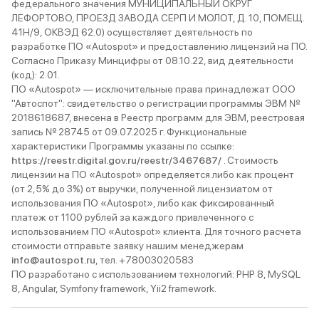
федерального значения МУНИЦИПАЛЬНЫЙ ОКРУГ
ЛЕФОРТОВО, ПРОЕЗД ЗАВОДА СЕРП И МОЛОТ, Д. 10, ПОМЕЩ.
41Н/9, ОКВЭД 62.0) осуществляет деятельность по
разработке ПО «Autospot» и предоставлению лицензий на ПО.
Согласно Приказу Минцифры от 08.10.22, вид деятельности
(код): 2.01.
ПО «Autospot» — исключительные права принадлежат ООО
"Автоспот": свидетельство о регистрации программы ЭВМ №
2018618687, внесена в Реестр программ для ЭВМ, реестровая
запись № 28745 от 09.07.2025 г. Функциональные
характеристики Программы указаны по ссылке:
https://reestr.digital.gov.ru/reestr/3467687/
. Стоимость
лицензии на ПО «Autospot» определяется либо как процент
(от 2,5% до 3%) от выручки, полученной лицензиатом от
использования ПО «Autospot», либо как фиксированный
платеж от 1100 рублей за каждого привлеченного с
использованием ПО «Autospot» клиента. Для точного расчета
стоимости отправьте заявку нашим менеджерам
info@autospot.ru
, тел. +78003020583
ПО разработано с использованием технологий: PHP 8, MySQL
8, Angular, Symfony framework, Yii2 framework.