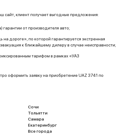
провели тюнинг кузова (лестница, боков
зеркала, усиленные бамперы, оптика, пок
защитный слой). Внутри тоже не обошлос
аш сайт, клиент получает выгодные предложения:
улучшений – аккумулятор, генератор, оби
а) гарантии от производителя авто;
сидений. Поставили простую магнитолу,
сигнализацию, регистратор. Машина
 на дороге», по которой гарантируется экстренная
используется не только в работе. Ездим 
эвакуация к ближайшему дилеру в случае неисправности;
и на рыбалку. По грязи «уазик» идет охот
 фиксированным тарифом в рамках «УАЗ
неасфальтированным дорогам тоже хор
разгоняется. Если следить за машиной, т
(работягам без претензий) другой и не на
тро оформить заявку на приобретение UAZ 3741 по
Сочи
Тольятти
Самара
Екатеринбург
Все города