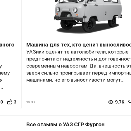
вного
Машина для тех, кто ценит выносливо
УАЗики оценят те автолюбители, которые
предпочитают надежность и долговечнос
у
современным наворотам. Да, внешность э
чему
зверя сильно проигрывает перед импортн
я
машинами, но его выносливости могут
позавидовать даже представители японс
их
автопрома. Сложилось впечатление, что п
 нужно
УАЗ 3741 вечная: уже четыре года езжу, и 
0
3
9.7K
16.03
приходилось сталкиваться с серьезными
В вот
поломками, капитальный ремонт не делал.
ано
цельнометаллический, очень прочный. Так
Все отзывы о УАЗ СГР Фургон
о тебя
коррозия не страшна. В салоне просторно 