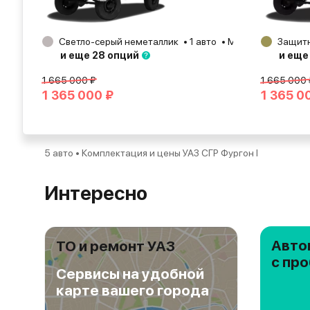
Светло-серый неметаллик
1 авто
Москва
2026
Защитн
и еще 28 опций
и еще
1 665 000 ₽
1 665 000 
1 365 000 ₽
1 365 0
5 авто • Комплектация и цены УАЗ СГР Фургон I
Интересно
Авто
ТО и ремонт УАЗ
с пр
Сервисы на удобной
карте вашего города