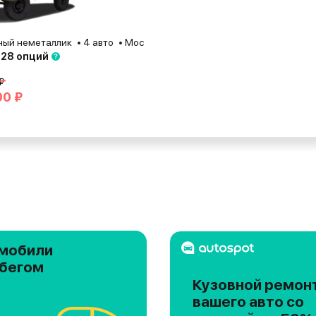
ый неметаллик
4 авто
Москва
2026
 28 опций
₽
00 ₽
мобили
обегом
Кузовной ремон
вашего авто со