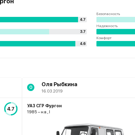
ргон
Безопасность
4.7
Надежность
3.7
Комфорт
4.6
Оля Рыбкина
О
16.03.2019
УАЗ СГР Фургон
4.7
1985 – н.в., I