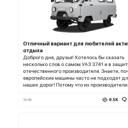
Отличный вариант для любителей акти
отдыха
Доброго дня, друзья! Хотелось бы сказать
несколько слов о самом УАЗ 3741 и в защит
отечественного производителя. Знаете, по
европейские машины часто не подходят дл
наших дорог! Потому что их производители
понятия не имеют, какие у нас условия для 
эксплуатации. А вот наши точно знают, что
9.5K
10.06
человеку, живущему в деревне. Я ко всему
прочему еще очень люблю ездить на охоту. 
тут без УАЗика точно не обойтись. Утром р
выезжаешь, еще не понятно какое небо и чт