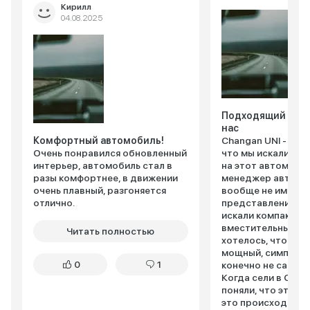
Кирилл
04.08.2025
Подходящий авт
нас
Комфортный автомобиль!
Changan UNI - S ок
Очень понравился обновленный
что мы искали. На
интерьер, автомобиль стал в
на этот автомоби
разы комфортнее, в движении
менеджер автосал
очень плавный, разгоняется
вообще не имели 
отлично.
представления, чт
искали компактный
вместительный ав
Читать полностью
хотелось, чтобы о
мощный, симпатичн
0
1
конечно не самый
Когда сели в Chang
поняли, что это он,
это происходит, 