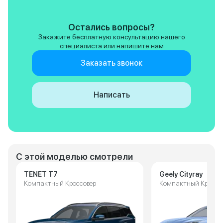
детали, конечно эт
повлияло на моё м
автомобиле в цел
Остались вопросы?
просто неприятны
Закажите бесплатную консультацию нашего
впечатлениям. Оче
специалиста или напишите нам
понравилось голо
управление, удобн
Заказать звонок
штука. Машина кла
Написать
С этой моделью смотрели
TENET T7
Geely Cityray
Компактный Кроссовер
Компактный Кроссо