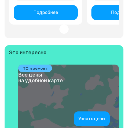
Подробнее
Подроб
Это интересно
ТО и ремонт
Все цены
на удобной карте
Узнать цены