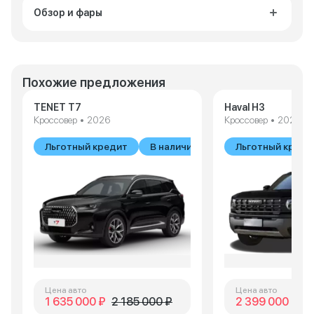
Обзор и фары
Похожие предложения
TENET T7
Haval H3
Кроссовер • 2026
Кроссовер • 2026
Льготный кредит
В наличии
Льготный креди
Цена авто
Цена авто
1 635 000 ₽
2 185 000 ₽
2 399 000 ₽
2 