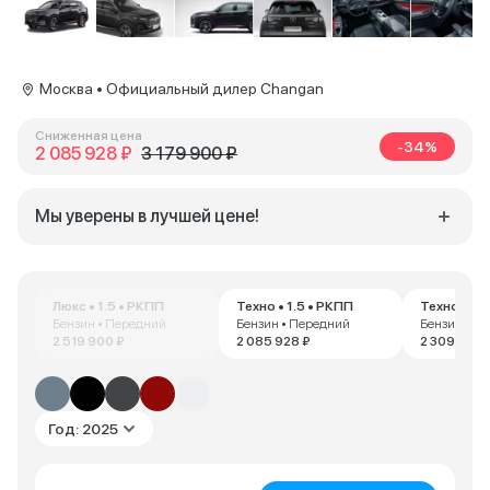
Москва • Официальный дилер Changan
Сниженная цена
-34%
2 085 928 ₽
3 179 900 ₽
Мы уверены в лучшей цене!
Люкс • 1.5 • РКПП
Техно • 1.5 • РКПП
Техно+ • 1
Бензин • Передний
Бензин • Передний
Бензин • П
2 519 900 ₽
2 085 928 ₽
2 309 900 
Год: 2025