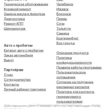
Техническое обслуживание
Челябинск
Кузовной ремонт
Ижевск
Замена масла и фильтров
Воронеж
Диагностика
Пермь
Ремонт КПП
Сочи
Шиномонтаж
Тольятти
Самара
Екатеринбург
Все города
Авто с пробегом
Каталог авто с пробегом
Описание продукта
Заказ автомобиля
Политика
Выкуп
конфиденциальности
Правила работы программы
Партнёрам
Пользовательское
О нас
соглашение
Сотрудничество
Согласие на получение
Контакты
рекламных рассылок
Личный кабинет партнера
Политика для контента,
генерируемого
пользователями
ООО «Автоспот» (ИНН 7715936827 ОРГН 1127746774825 адрес 111250,