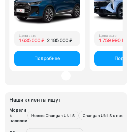
Цена авто
Цена авто
1 635 000 ₽
2 185 000 ₽
1 759 990 ₽
2 
Подробнее
Подроб
Наши клиенты ищут
Модели
в
Новые Changan UNI-S
Changan UNI-S с пробег
наличии