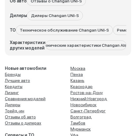
Об авто
Отзывы о Changan UNI-S
Дилеры
Дилеры Changan UNI-S
ТО
Техническое обслуживание Changan UNI-S
Ремонт C
Характеристики
Технические характеристики Changan Alsvin
Технич
других моделей
Новые автомобили
Москва
Бренды
Пенза
Лучшие авто
Казань
Кредиты
Краснодар
Лизинг
Ростов-на-Дону
Сравнения моделей
Нижний Новгород
Дилеры
Новосибирск
Трейд-ин
Санкт-Петербург
Отзывы об авто
Волгоград
Отзывы о дилерах
Тамбов
Мурманск
Сервисы и ТО
Уфа