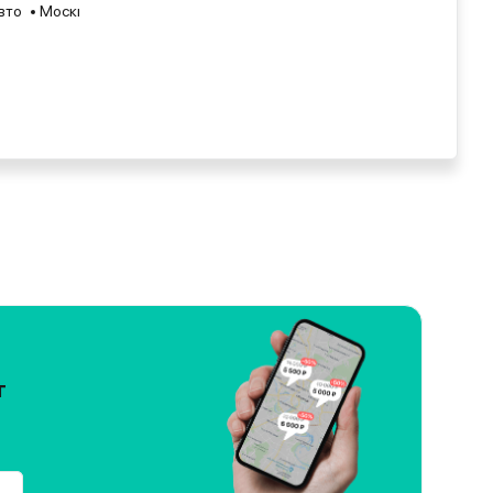
вто
Москва
2026
т