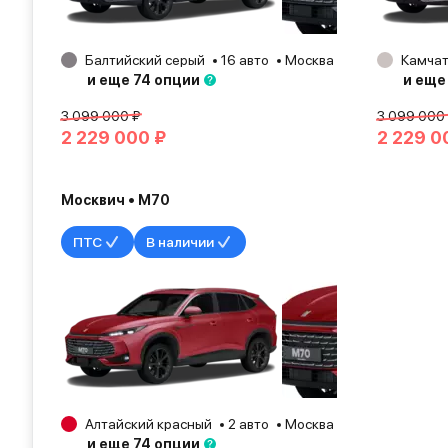
Балтийский серый
16 авто
Москва
2026
Камчат
и еще 74 опции
и еще
3 099 000 ₽
3 099 000
2 229 000 ₽
2 229 0
Москвич • М70
ПТС
В наличии
Алтайский красный
2 авто
Москва
2026
и еще 74 опции