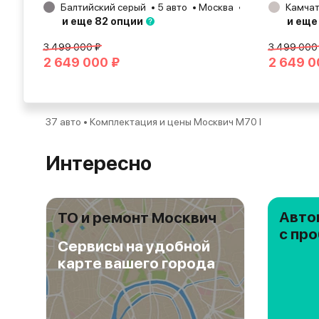
Балтийский серый
5 авто
Москва
2026
Камчат
и еще 82 опции
и еще
3 499 000 ₽
3 499 000
2 649 000 ₽
2 649 0
37 авто • Комплектация и цены Москвич М70 I
Интересно
Авто
ТО и ремонт Москвич
с пр
Сервисы на удобной
карте вашего города