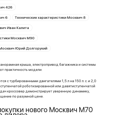
вич 426
ич 6
Технические характеристики Москвич 8
вич Иван Калита
истики Москвич М90
 Москвич Юрий Долгорукий
панорамная крыша, электропривод багажника и системы
т практичность модели.
я с турбированными двигателями 1,5 л на 150 л. с. и 2,0
семиступенчатой роботизированной или девятиступенчатой
едач кроссовер демонстрирует уверенную динамику,
ащение по разумной цене.
окупки нового Москвич М70
о дилера