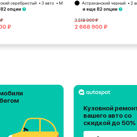
ский серебристый
3 авто
Москва
2026
Астраханский черный
2 а
 82 опции
и еще 82 опции
 ₽
3 518 900 ₽
00 ₽
2 668 900 ₽
мобили
обегом
Кузовной ремон
вашего авто со
скидкой до 50%