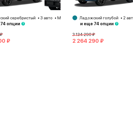
ский серебристый
3 авто
Москва
2026
Ладожский голубой
2 ав
 74 опции
и еще 74 опции
 ₽
3 134 290 ₽
00 ₽
2 264 290 ₽