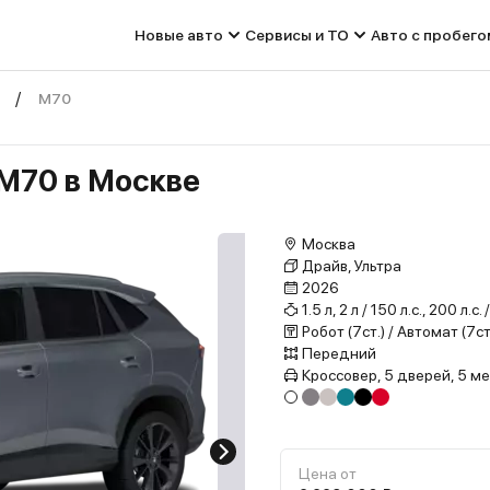
Новые авто
Сервисы и ТО
Авто с пробего
М70
 М70 в Москве
Москва
Драйв, Ультра
2026
1.5 л, 2 л / 150 л.с., 200 л.с
Робот (7ст.) / Автомат (7ст
Передний
Кроссовер, 5 дверей, 5 м
Цена от