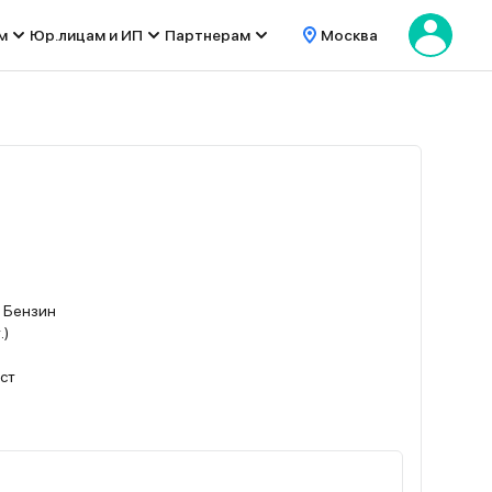
м
Юр.лицам и ИП
Партнерам
Москва
. / Бензин
.)
ест