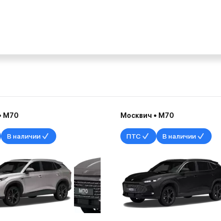
• М70
Москвич • М70
В наличии
ПТС
В наличии