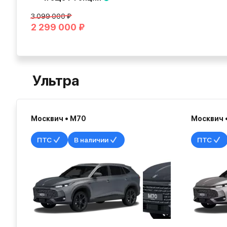
3 099 000 ₽
2 299 000 ₽
Ультра
Москвич • М70
Москвич 
ПТС
В наличии
ПТС