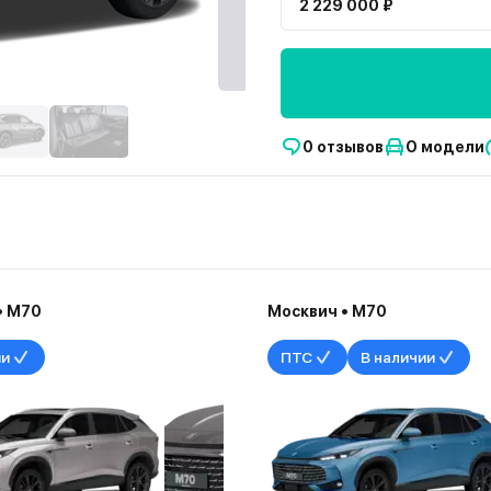
2 229 000 ₽
0 отзывов
О модели
• М70
Москвич • М70
ии
ПТС
В наличии