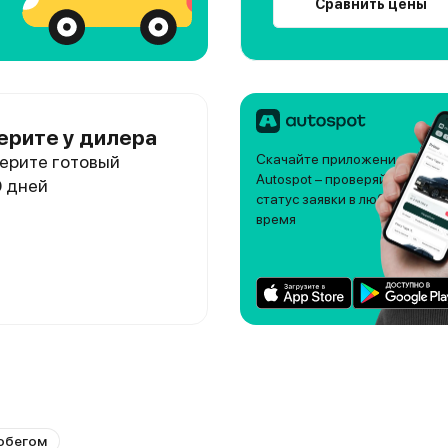
Сравнить цены
ерите у дилера
ерите готовый
Скачайте приложение
Autospot – проверяйте
0 дней
статус заявки в любое
время
обегом