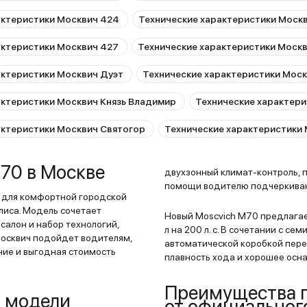
актеристики Москвич 424
Технические характеристики Моск
актеристики Москвич 427
Технические характеристики Москв
актеристики Москвич Дуэт
Технические характеристики Моск
актеристики Москвич Князь Владимир
Технические характер
актеристики Москвич Святогор
Технические характеристики
70 в Москве
двухзонный климат-контроль, 
помощи водителю подчеркиваю
й для комфортной городской
лиса. Модель сочетает
Новый Moscvich M70 предлагаетс
салон и набор технологий,
л на 200 л. с. В сочетании с 
Москвич подойдет водителям,
автоматической коробкой пер
ние и выгодная стоимость
плавность хода и хорошее осн
Преимущества п
 модели
от официальног