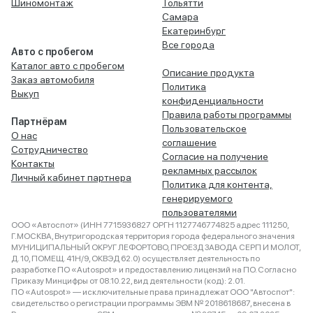
Шиномонтаж
Тольятти
Самара
Екатеринбург
Все города
Авто с пробегом
Каталог авто с пробегом
Описание продукта
Заказ автомобиля
Политика
Выкуп
конфиденциальности
Правила работы программы
Партнёрам
Пользовательское
О нас
соглашение
Сотрудничество
Согласие на получение
Контакты
рекламных рассылок
Личный кабинет партнера
Политика для контента,
генерируемого
пользователями
ООО «Автоспот» (ИНН 7715936827 ОРГН 1127746774825 адрес 111250,
Г.МОСКВА, Внутригородская территория города федерального значения
МУНИЦИПАЛЬНЫЙ ОКРУГ ЛЕФОРТОВО, ПРОЕЗД ЗАВОДА СЕРП И МОЛОТ,
Д. 10, ПОМЕЩ. 41Н/9, ОКВЭД 62.0) осуществляет деятельность по
разработке ПО «Autospot» и предоставлению лицензий на ПО. Согласно
Приказу Минцифры от 08.10.22, вид деятельности (код): 2.01.
ПО «Autospot» — исключительные права принадлежат ООО "Автоспот":
свидетельство о регистрации программы ЭВМ № 2018618687, внесена в