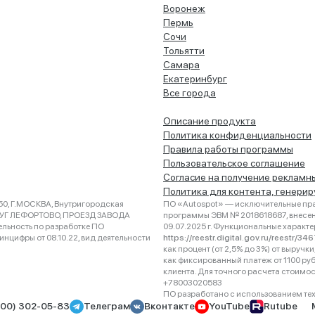
Воронеж
Пермь
Сочи
Тольятти
Самара
Екатеринбург
Все города
Описание продукта
Политика конфиденциальности
Правила работы программы
Пользовательское соглашение
Согласие на получение рекламн
Политика для контента, генери
0, Г.МОСКВА, Внутригородская
ПО «Autospot» — исключительные пра
РУГ ЛЕФОРТОВО, ПРОЕЗД ЗАВОДА
программы ЭВМ № 2018618687, внесена
ельность по разработке ПО
09.07.2025 г. Функциональные характ
нцифры от 08.10.22, вид деятельности
https://reestr.digital.gov.ru/reestr/3
как процент (от 2,5% до 3%) от выруч
как фиксированный платеж от 1100 ру
клиента. Для точного расчета стоимо
+78003020583
ПО разработано с использованием техно
800) 302-05-83
Телеграм
Вконтакте
YouTube
Rutube