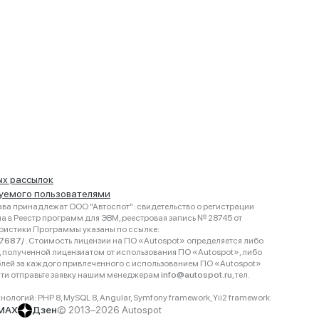
ых рассылок
руемого пользователями
ва принадлежат ООО "Автоспот": свидетельство о регистрации
 в Реестр программ для ЭВМ, реестровая запись № 28745 от
еристики Программы указаны по ссылке:
467687/
. Стоимость лицензии на ПО «Autospot» определяется либо
ки, полученной лицензиатом от использования ПО «Autospot», либо
блей за каждого привлеченного с использованием ПО «Autospot»
сти отправьте заявку нашим менеджерам
info@autospot.ru
, тел.
логий: PHP 8, MySQL 8, Angular, Symfony framework, Yii2 framework.
MAX
Дзен
© 2013–2026 Autospot