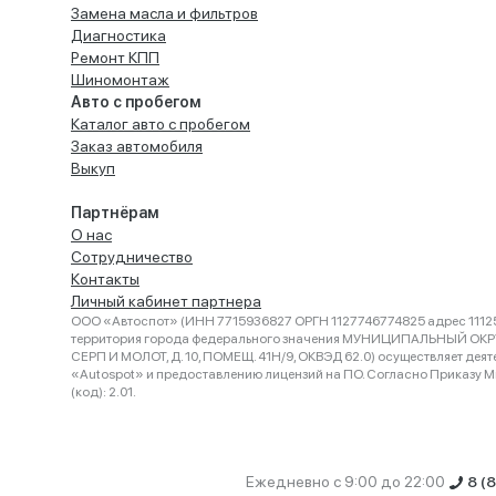
Замена масла и фильтров
Диагностика
Ремонт КПП
Шиномонтаж
Авто с пробегом
Каталог авто с пробегом
Заказ автомобиля
Выкуп
Партнёрам
О нас
Сотрудничество
Контакты
Личный кабинет партнера
ООО «Автоспот» (ИНН 7715936827 ОРГН 1127746774825 адрес 11125
территория города федерального значения МУНИЦИПАЛЬНЫЙ ОК
СЕРП И МОЛОТ, Д. 10, ПОМЕЩ. 41Н/9, ОКВЭД 62.0) осуществляет деят
«Autospot» и предоставлению лицензий на ПО. Согласно Приказу Ми
(код): 2.01.
Ежедневно с 9:00 до 22:00
8 (